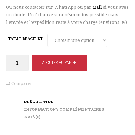
Ou nous contacter sur WhatsApp ou par
Mail
si vous avez
un doute. Un échange sera néanmoins possible mais
l’envoie et l’expédition reste à votre charge (environs 3€)
TAILLE BRACELET
quantité
AJOUTER AU PANIER
de
Bracelet
chaîne
Comparer
femme
rose
DESCRIPTION
et
INFORMATIONS COMPLÉMENTAIRES
acier
AVIS (0)