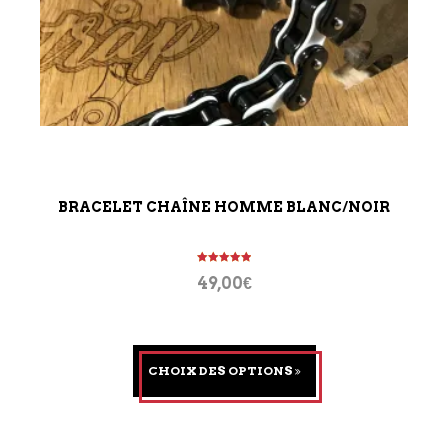
BRACELET CHAÎNE HOMME BLANC/NOIR
Note
5.00
49,00
€
sur 5
CHOIX DES OPTIONS