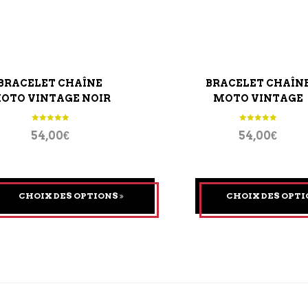
BRACELET CHAÎNE
BRACELET CHAÎN
OTO VINTAGE NOIR
MOTO VINTAGE
GOURMETTE
54,00
€
54,00
€
CHOIX DES OPTIONS
CHOIX DES OPT