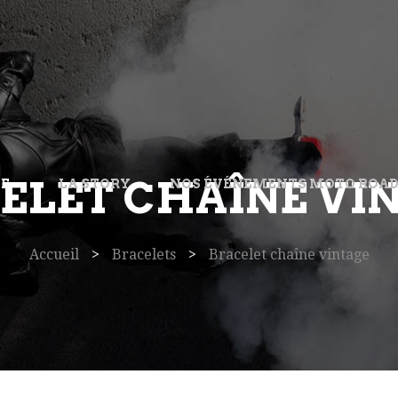
ELET CHAÎNE VI
UE
LA STORY
NOS ÉVÉNEMENTS MOTO ROA
Accueil
>
Bracelets
>
Bracelet chaîne vintage