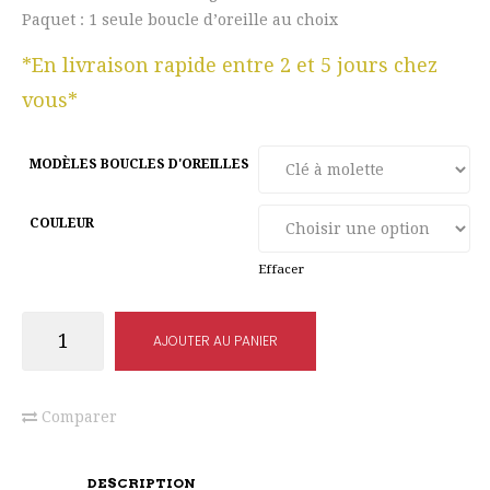
Paquet : 1 seule boucle d’oreille au choix
*En livraison rapide entre 2 et 5 jours chez
vous*
MODÈLES BOUCLES D'OREILLES
COULEUR
Effacer
quantité
AJOUTER AU PANIER
de
Boucles
d'oreilles
Comparer
à
l'unité
DESCRIPTION