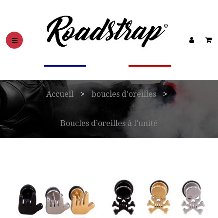
Accueil
>
boucles d'oreilles
>
Boucles d’oreilles à l’unité